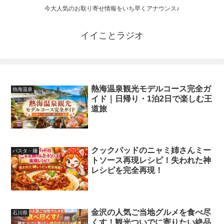
今大人気のお取り寄せ情報をいち早くアナウンス♪
イイことラジオ
熱海温泉観光モデルコース完全ガ
熱海温泉
イド｜日帰り・1泊2日で楽しむ王
道旅
クックパッドのニャミ姉さんミー
パスタ・麺
トソース再現レシピ！失われた神
レシピを完全再現！
金沢の人気ご当地グルメを食べ尽
石川県
くす！観光ついでに寄りたい絶品